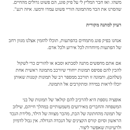
משהו. ואז חבר המליץ לי על פיק פונג, הם פשוט גדולים מהחיים.
שהסרנו את הבד מהתמונה הוריי פשוט עמדו ודמעו. איזה רגע".
רעיון למתנה מקורית
אנחנו בפיק פונג מתמחים בהפתעות, תוכלו להזמין אצלנו מגוון רחב
של הפתעות מיוחדות לכל אירוע ולכל אדם.
אם אתם מחפשים מתנה לסבתא וסבא או להורים כדי לשקול
להכין להם פסיפס תמונות ייחודי שיורכב מתמונה ראשית אחת
(שלהם), ותמונה זו תורכב ממספר רב של תמונות קטנות שאותן
יוכלו לראות במידה ומתקרבים אל התמונה.
אופציה נוספת היא להרכיב להם קולאז' של תמונות של בני
המשפחה והחברים מאירועים משמעותיים במהלך חייהם, שילוב
של תמונה מהחתונה של הבת, מהבר מצווה של הילד, מלידת הנכד
הראשון וסיום קורס הקצינים של הנכדה הגדולה. אין גבול לדמיון
ולרעיונות שאפשר ליצור.