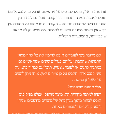
את מתנות אלו, תוכלו להדפיס על ניר צילום או על בד קנבס אותם
תוכלו למסגר. במידה ותבחרו בבד קנבס תוכלו גם לבחור בין
מסגרת רגילה למסגרת מתיחה – הקנבס עצמו מתוח על מסגרת עץ
כך שאין באמת מסגרת חיצונית לתמונה, מה שמעניק לה מראה
שובבי יותר, מהמסגרות הרגילות.
אם מדובר בשי לעובדים תוכלו להזמין את כל אחד מסוגי
התמונות שהסברנו עליהם בגדלים שונים שמתאימים גם
כמתנות לחגים או לעובד מצטיין. תוכלו גם לבחור בתמונות
מיני קנבס אותן תקבלו על כן ציירים קטן, אותו ניתן להציב
על השולחן במשרד.
אולי מתנות מודפסות?
רעיון למתנה מקורית הוא מוצר מודפס. אצלנו בפיק פונג
תוכלו לבחור מתוך מגוון גדול של מוצרים מודפסים שניתן
להעניק לילדים ולמבוגרים כאחד.
דוגמאות למוצרים אותם תוכלו להעניק כמתנות מקוריות הם