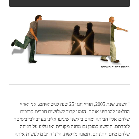
מתנות במקום העבודה
"השנה, שנת 2005, הוריי חגגו 25 שנה לנישואיהם. אני ואחיי
החלטנו להפתיע אותם. הזמנו קרוב לשלושים חברים קרובים
שלהם אליי הביתה ומהם ביקשנו שיגיעו אלינו בערב לבייביסיטר
לנכדתם. חיפשנו כמובן גם מתנה מקורית ואז עלינו על תמונה
שלהם מיום חתונתם. תמונה מרגשת. היינו חייבים לעשות איתה