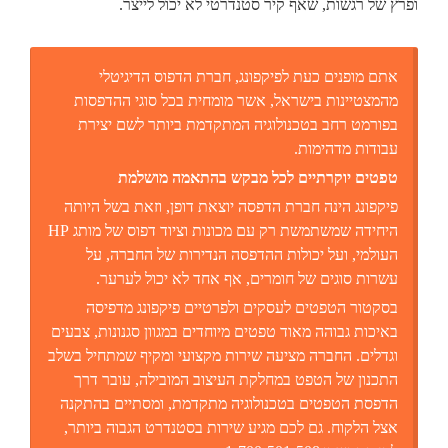
ופרץ של רגשות, שאף קיר סטנדרטי לא יכול לייצר.
אתם מופנים כעת לפיקפונג, חברת הדפוס הדיגיטלי
מהמצטיינות בישראל, אשר מומחית בכל סוגי ההדפסות
בפורמט רחב בטכנולוגיה המתקדמת ביותר לשם יצירת
עבודות מדהימות.
טפטים יוקרתיים לכל מבקש בהתאמה מושלמת
פיקפונג הינה חברת הדפסה יוצאת דופן, וזאת בשל היותה
היחידה שמשתמשת רק עם מכונות וציוד דפוס של מותג HP
העולמי, ועל יכולות ההדפסה הנדירות של החברה, על
עשרות סוגים של חומרים, אף אחד לא יכול לערער.
בסקטור הטפטים לעסקים ולפרטיים פיקפונג מדפיסה
באיכות גבוהה מאוד טפטים מיוחדים במגוון סגנונות, צבעים
וגדלים. החברה מציעה שירות מקצועי ומקיף שמתחיל בשלב
התכנון של הטפט במחלקת העיצוב המובילה, עובר דרך
הדפסת הטפטים בטכנולוגיה מתקדמת, ומסתיים בהתקנה
אצל הלקוח. גם לכם מגיע שירות בסטנדרט הגבוה ביותר,