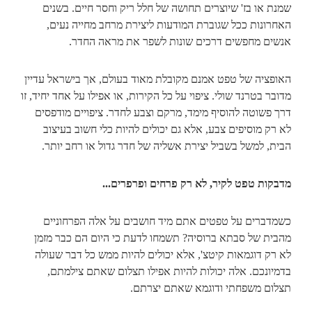
שמנת או בז' שיוצרים תחושה של חלל ריק וחסר חיים. בשנים
האחרונות ככל שגוברת המודעות ליצירת מרחב מחייה נעים,
אנשים מחפשים דרכים שונות לשפר את מראה החדר.
האופציה של טפט אמנם מקובלת מאוד בעולם, אך בישראל עדיין
מדובר בטרנד שולי. ציפוי על כל הקירות, או אפילו על אחד יחיד, זו
דרך פשוטה להוסיף מימד, מרקם וצבע לחדר. ציפויים מודפסים
לא רק מוסיפים צבע, אלא גם יכולים להיות כלי חשוב בעיצוב
הבית, למשל בשביל יצירת אשליה של חדר גדול או רחב יותר.
מדבקות טפט לקיר, לא רק פרחים ופרפרים...
כשמדברים על טפטים אתם מיד חושבים על אלה הפרחוניים
מהבית של סבתא ברוסיה? תשמחו לדעת כי היום הם כבר מזמן
לא רק דוגמאות קיטצ', אלא יכולים להיות ממש כל דבר שעולה
בדמיונכם. אלה יכולות להיות אפילו תצלום שאתם צילמתם,
תצלום משפחתי ודוגמא שאתם יצרתם.