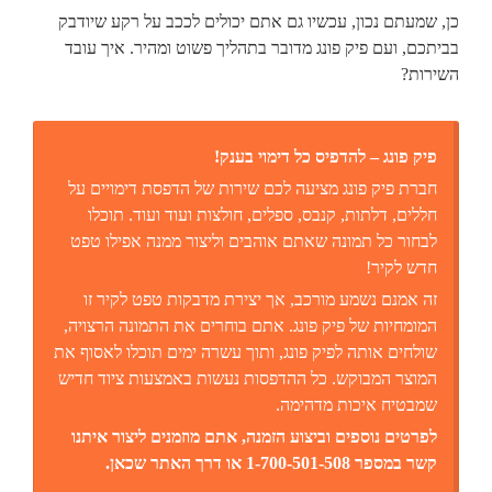
כן, שמעתם נכון, עכשיו גם אתם יכולים לככב על רקע שיודבק
בביתכם, ועם פיק פונג מדובר בתהליך פשוט ומהיר. איך עובד
השירות?
פיק פונג – להדפיס כל דימוי בענק!
חברת פיק פונג מציעה לכם שירות של הדפסת דימויים על
חללים, דלתות, קנבס, ספלים, חולצות ועוד ועוד. תוכלו
לבחור כל תמונה שאתם אוהבים וליצור ממנה אפילו טפט
חדש לקיר!
זה אמנם נשמע מורכב, אך יצירת מדבקות טפט לקיר זו
המומחיות של פיק פונג. אתם בוחרים את התמונה הרצויה,
שולחים אותה לפיק פונג, ותוך עשרה ימים תוכלו לאסוף את
המוצר המבוקש. כל ההדפסות נעשות באמצעות ציוד חדיש
שמבטיח איכות מדהימה.
לפרטים נוספים וביצוע הזמנה, אתם מוזמנים ליצור איתנו
קשר במספר 1-700-501-508 או דרך האתר שכאן.