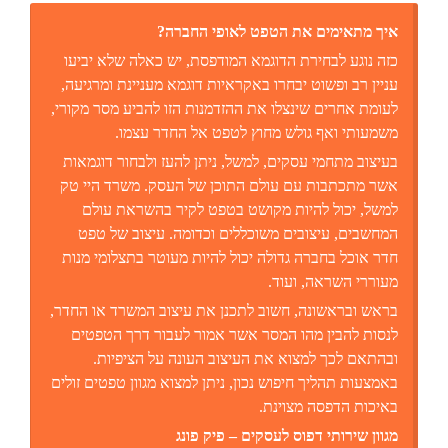
איך מתאימים את הטפט לאופי החברה?
כזה נוגע לבחירת הדוגמא המודפסת, יש כאלה שלא יביעו
עניין רב ופשוט יבחרו באקראיות דוגמא מעניינת ומרגיעה,
לעומת אחרים שינצלו את ההזדמנות הזו להביע מסר מקורי,
משמעותי ואף גולש מחוץ לטפט אל החדר עצמו.
בעיצוב מתחמי עסקים, למשל, ניתן להעז ולבחור דוגמאות
אשר מתכתבות עם עולם התוכן של העסק. משרד היי טק
למשל, יכול להיות מקושט בטפט לקיר בהשראת עולם
המחשבים, עיצובים משוכללים וכדומה. עיצוב של טפט
חדר אוכל בחברה גדולה יכול להיות מעוטר בתצלומי מנות
מעוררי השראה, ועוד.
בראש ובראשונה, חשוב לתכנן את עיצוב המשרד או החדר,
לנסות להבין מהו המסר אשר אמור לעבור דרך הטפטים
ובהתאם לכך למצוא את העיצוב העונה על הציפיות.
באמצעות תהליך חיפוש נכון, ניתן למצוא מגוון טפטים זולים
באיכות הדפסה מצוינת.
מגוון שירותי דפוס לעסקים – פיק פונג