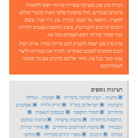
חברת פינג פונג מעניקה עשרות שירותי דפוס ללקוחות
פרטיים ועסקיים, החל מהפקת שלטי חוצות ומוצרי שילוט
למשרד, הדפסה על קנבס, זכוכית, עץ, נייר ועוד, עיצוב
דוכנים וביתנים לתערוכות, עיצוב והדפסת טפטים לקירות
ועוד מבחר שירותי דפוס לעסקים מכל סוג.
צוות פיק פונג ישמח להעניק לכם שירות מהיר, אדיב ויעיל.
הנכם מוזמנים לשוטט באתרינו, להכיר את עבודתנו וליצור
עמנו קשר בכל עת. נחזור אליכם בהקדם עם כל תשובה
לשאלותיכם.
רעיונות נוספים
מתנות - רעיון למתנה מקורית
תמונות - הגדלה
ורעיונות
ישראלים בחו"ל
הריון ולידה
אפקטים
מיוחדים
חומרי הדפסה
קנבסים וקאפות
הדפסות מיוחדות
מתנות אישיות
מתנות במקום
העבודה
מתנות לאירועים מיוחדים
איזורי שירות
במרכז
דוכנים
מוצרי קידום מכירות
מתקני