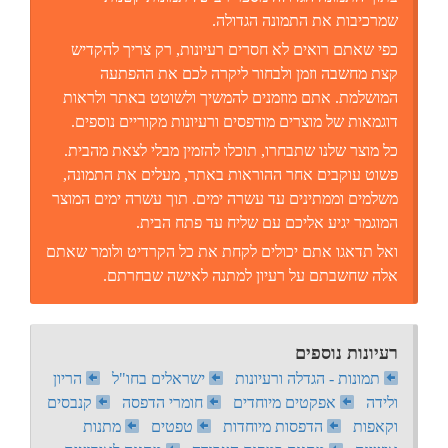
שמרכיבות את התמונה הגדולה.
כפי שאתם רואים לא חסרים רעיונות, רק צריך להקדיש
קצת מחשבה וזמן ולבחור ליקרה לכם את ההפתעה
המושלמת. אתם מוזמנים להמשיך ולשוטט באתר ולראות
דוגמאות של מוצרים מודפסים ורעיונות מקוריים נוספים.
כל מוצר שלנו שתבחרו, תוכלו להזמין מבלי לצאת מהבית.
פשוט עוקבים אחר ההוראות באתר, מעלים את התמונה,
משלמים וממתינים עד עשרה ימים. תוך עשרה ימים המוצר
המוגמר יגיע אליכם עם שליח עד פתח הבית.
ואל תדאגו אתם יכולים לקחת את כל הקרדיט ולומר שאתם
אלה שחשבתם על רעיון למתנה לאישה שבחרתם.
רעיונות נוספים
תמונות - הגדלה ורעיונות
ישראלים בחו"ל
הריון
ולידה
אפקטים מיוחדים
חומרי הדפסה
קנבסים
וקאפות
הדפסות מיוחדות
טפטים
מתנות