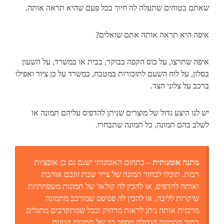
שאתם בטוחים שתעלה לה חיוך בכל פעם שהיא תראה אותה.
איפה היא תראה אותה אתם שואלים?
איפה שתרצו, על כוס הקפה בבוקר, בבית או במשרד, על השעון
בסלון, על לוח השעם לתזכורות במטבח, במשרד על כן ציור ואפילו
ברכב על צלוני הצד.
יש לנו היצע גדול של מוצרים שניתן להדפיס עליהם תמונה או
לשלב בהם תמונה, כל תמונה שתבחרו.
מתנה אומנותית –
בתחום האומנותי ישנם גם כן אופציות
רבות. תוכלו לבחור תמונה של צייר שבת זוגכם אוהבת
ואותה להדפיס, או להכין לה קולאז' של תמונות משפחתיות
שיקרות לליבה, או להכין לה פסיפס שמורכב מתמונה
מרכזית אותה ניתן לראות מרחוק וככל שמתקרבים מתגלים
בתוך התמונה הגדולה מספר רב של תמונות קטנות